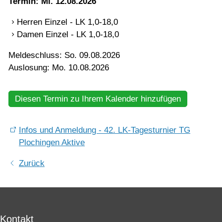
Termin: Mi. 12.08.2026
Mannschaften
Herren Einzel - LK 1,0-18,0
Damen Einzel - LK 1,0-18,0
Jugend
Meldeschluss: So. 09.08.2026
Auslosung: Mo. 10.08.2026
Training
Diesen Termin zu Ihrem Kalender hinzufügen
Gaststätte
Infos und Anmeldung - 42. LK-Tagesturnier TG
Plochingen Aktive
Zurück
Kontakt