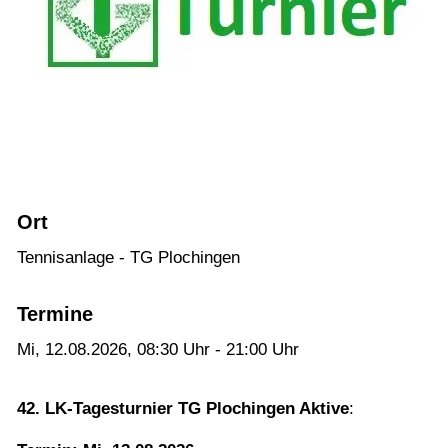
10-25)
LK - Tagesturnier - Aktive: 12.08.2026 (LK
01-18)
Plochingen Open Jugend U12-U18: 14.08. -
16.08.2025 (LK Turnier, J-2, DTB-Status)
Plochingen Open Nachwuchs U21: 14.08. -
16.08.2026 (LK Turnier, N-6, DTB-Status)
Ort
LK - Tagesturnier - Aktive: 19.09.2026 (LK
Tennisanlage - TG Plochingen
01-25)
LK - Tagesturnier - Jugend: 20.09.2026
Termine
LK - Tagesturnier - Nachwuchs U21:
Mi, 12.08.2026
, 08:30
Uhr
- 21:00
Uhr
20.09.2026
42. LK-Tagesturnier TG Plochingen Aktive
:
Verein