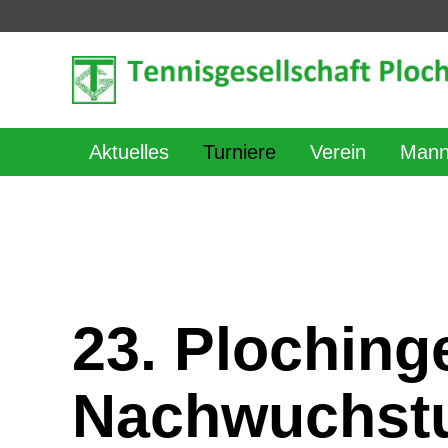
Aktuelles
Turniere
Verein
Mann
23. Ploching
Nachwuchstu