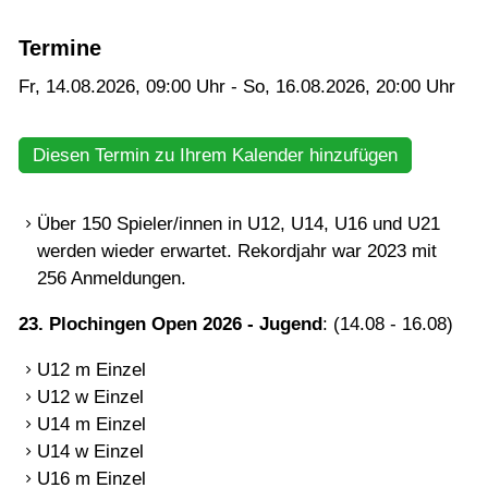
10-25)
Termine
LK - Tagesturnier - Aktive: 12.08.2026 (LK
01-18)
Fr, 14.08.2026
, 09:00
Uhr
- So, 16.08.2026, 20:00
Uhr
Plochingen Open Jugend U12-U18: 14.08. -
16.08.2025 (LK Turnier, J-2, DTB-Status)
Diesen Termin zu Ihrem Kalender hinzufügen
Plochingen Open Nachwuchs U21: 14.08. -
16.08.2026 (LK Turnier, N-6, DTB-Status)
Über 150 Spieler/innen in U12, U14, U16 und U21
werden wieder erwartet. Rekordjahr war 2023 mit
LK - Tagesturnier - Aktive: 19.09.2026 (LK
256 Anmeldungen.
01-25)
23. Plochingen Open 2026 - Jugend
: (14.08 - 16.08)
LK - Tagesturnier - Jugend: 20.09.2026
LK - Tagesturnier - Nachwuchs U21:
U12 m Einzel
20.09.2026
U12 w Einzel
U14 m Einzel
Verein
U14 w Einzel
U16 m Einzel