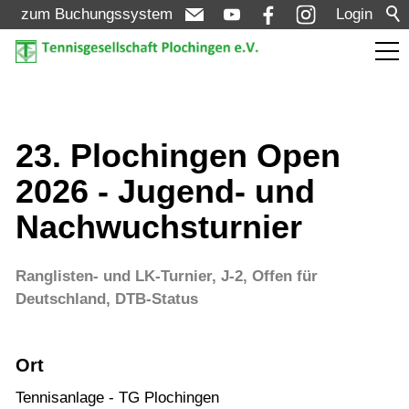
zum Buchungssystem
Login
Aktuelles
23. Plochingen Open
Turniere
2026 - Jugend- und
Bezirksmeisterschaften Bezirk D - Aktive +
Nachwuchsturnier
Senioren: 13.05. - 17.05.2026
NEXT LEVEL Turnier U8-U10: 07.08. -
Ranglisten- und LK-Turnier, J-2, Offen für
09.08.2026
Deutschland, DTB-Status
LK - Tagesturnier - Aktive: 10.08.2026 (LK
01-12)
Ort
LK - Tagesturnier - Aktive: 11.08.2026 (LK
Tennisanlage - TG Plochingen