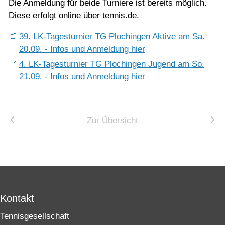
Jugend
Die Anmeldung für beide Turniere ist bereits möglich.
Diese erfolgt online über tennis.de.
Training
39. LK-Tagesturnier TG Plochingen Aktive am Sa.
20.09. - Infos und Anmeldung hier
4. LK-Tagesturnier TG Plochingen Jugend am So.
Gaststätte
21.09. - Infos und Anmeldung hier
Vorheriger Artikel
Nächster Artikel
Zur Übersicht
Kontakt
Tennisgesellschaft