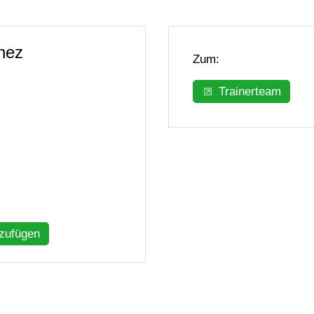
nez
Zum:
Trainerteam
nzufügen