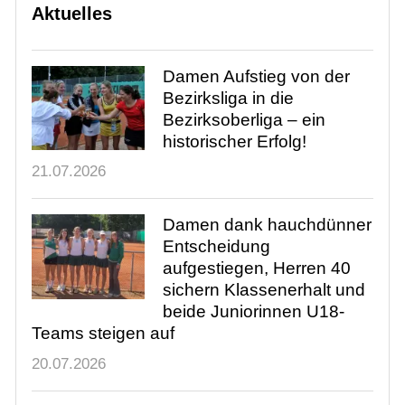
KIDs-Cup U12
Aktuelles
Junioren U12
Juniorinnen U15
Damen Aufstieg von der
Junioren U15
Bezirksliga in die
Juniorinnen U18
Bezirksoberliga – ein
Junioren U18
historischer Erfolg!
Erwachsene
21.07.2026
Jugend
Damen dank hauchdünner
Entscheidung
Training
aufgestiegen, Herren 40
sichern Klassenerhalt und
beide Juniorinnen U18-
Gaststätte
Teams steigen auf
20.07.2026