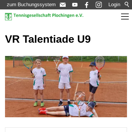
zum Buchungssystem
Login
Aktuelles
VR Talentiade U9
Turniere
Verein
Mannschaften
Jugend
VR Talentiade U9
VR Talentiade U10